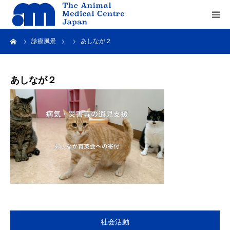
ーム
診療風景
あしなが２
Home
about us
あしなが２
service
recruit
contact us
社会活動