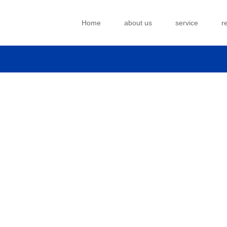
Home
about us
service
r