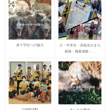
赤十字社への協力
小・中学生・高校生のまち
探検・職業体験・…
CAPP活動
あしなが募金