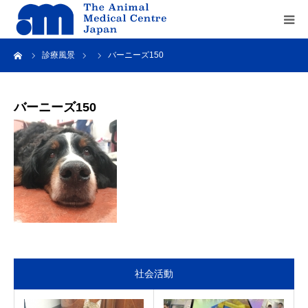
ーム
診療風景
バーニーズ150
Home
about us
バーニーズ150
service
recruit
contact us
社会活動