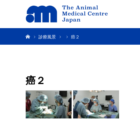
ホーム
診療風景
癌２
癌２