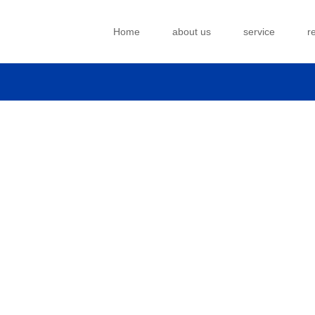
Home
about us
service
r