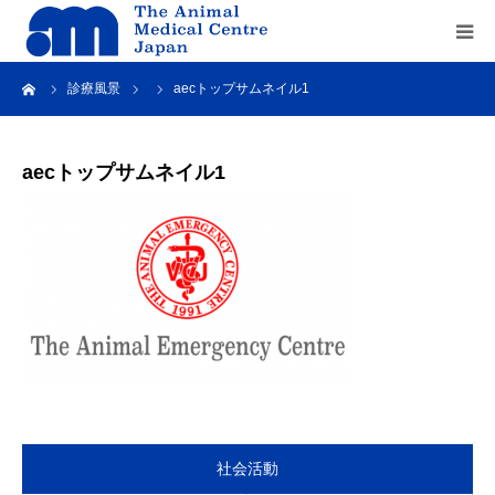
ーム
診療風景
aecトップサムネイル1
Home
about us
aecトップサムネイル1
service
recruit
contact us
社会活動