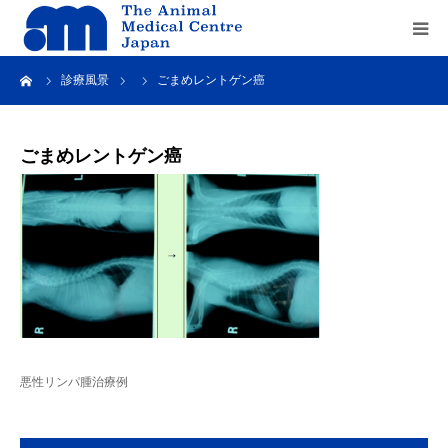
ーム
診療風景
ごまめレントゲン癌
Home
about us
ごまめレントゲン癌
service
recruit
contact us
悪性リンパ腫治療例