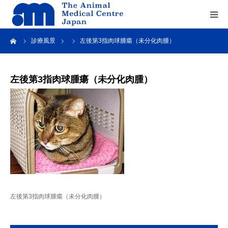
ーム
診療風景
左後第3指肉球腫瘍（未分化肉腫）
Home
about us
左後第3指肉球腫瘍（未分化肉腫）
service
recruit
contact us
左後第3指肉球腫瘍（未分化肉腫）