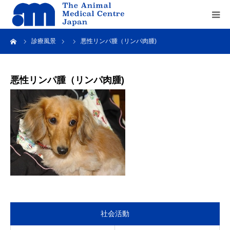
ーム
診療風景
悪性リンパ腫（リンパ肉腫)
Home
about us
悪性リンパ腫（リンパ肉腫)
service
recruit
contact us
社会活動