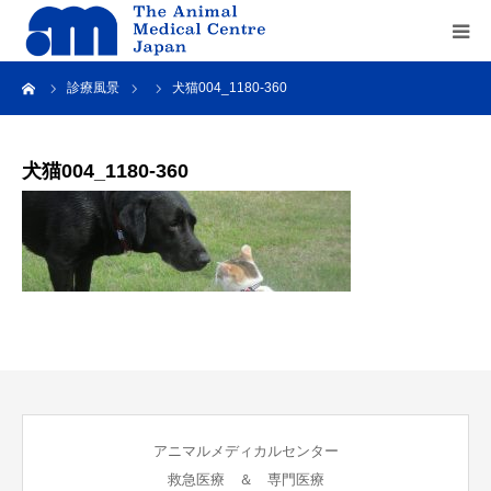
ーム
診療風景
犬猫004_1180-360
Home
about us
犬猫004_1180-360
service
recruit
contact us
アニマルメディカルセンター
救急医療 ＆ 専門医療