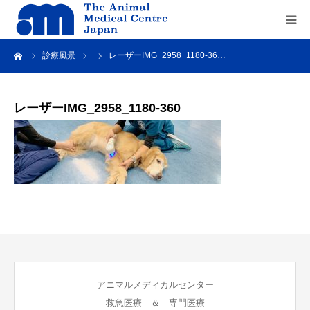
ーム
診療風景
レーザーIMG_2958_1180-36…
Home
about us
レーザーIMG_2958_1180-360
service
recruit
contact us
アニマルメディカルセンター
救急医療 ＆ 専門医療