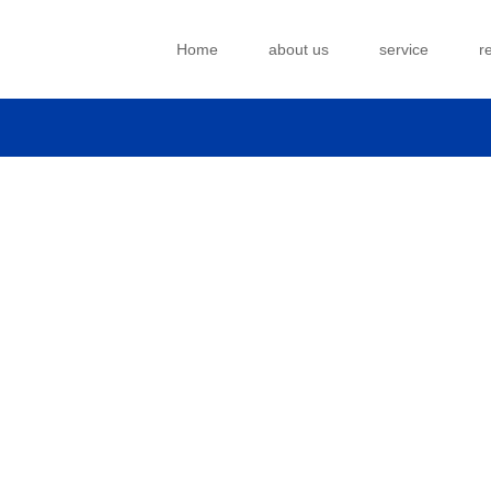
Home
about us
service
r