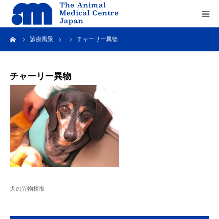
ーム
診療風景
チャーリー異物
Home
about us
チャーリー異物
service
recruit
contact us
犬の異物摂取