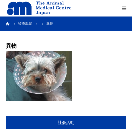
ーム
診療風景
異物
Home
about us
異物
service
recruit
contact us
社会活動