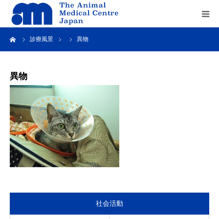
ーム
診療風景
異物
Home
about us
異物
service
recruit
contact us
社会活動