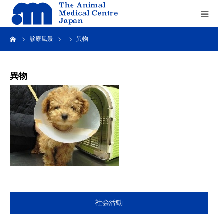
ーム
診療風景
異物
Home
about us
異物
service
recruit
contact us
社会活動