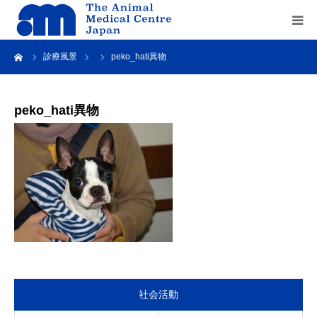
ーム
診療風景
peko_hati異物
Home
about us
peko_hati異物
service
recruit
contact us
社会活動