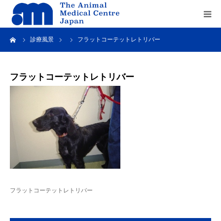
ーム
診療風景
フラットコーテットレトリバー
Home
about us
フラットコーテットレトリバー
service
recruit
contact us
フラットコーテットレトリバー