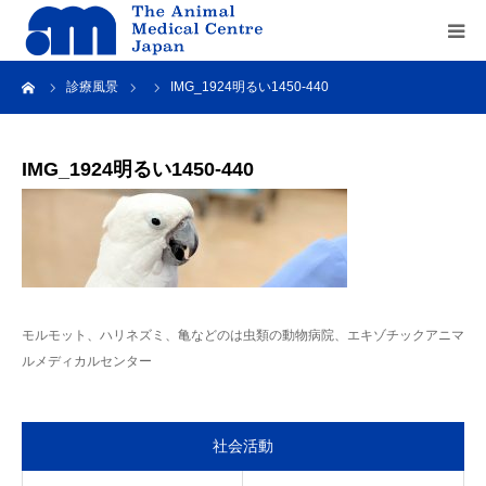
ーム
診療風景
IMG_1924明るい1450-440
Home
about us
IMG_1924明るい1450-440
service
recruit
モルモット、ハリネズミ、亀などのは虫類の動物病院、エキゾチックアニマ
contact us
ルメディカルセンター
社会活動