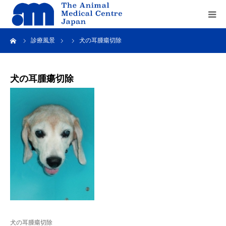
ーム
診療風景
犬の耳腫瘍切除
Home
about us
犬の耳腫瘍切除
service
recruit
contact us
犬の耳腫瘍切除