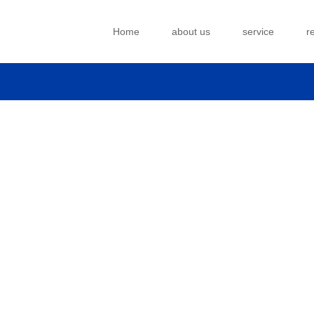
Home
about us
service
r