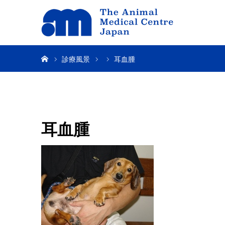
ホーム
診療風景
耳血腫
耳血腫