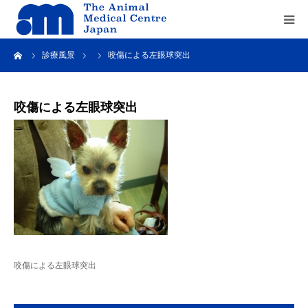
ーム
診療風景
咬傷による左眼球突出
Home
about us
咬傷による左眼球突出
service
recruit
contact us
咬傷による左眼球突出