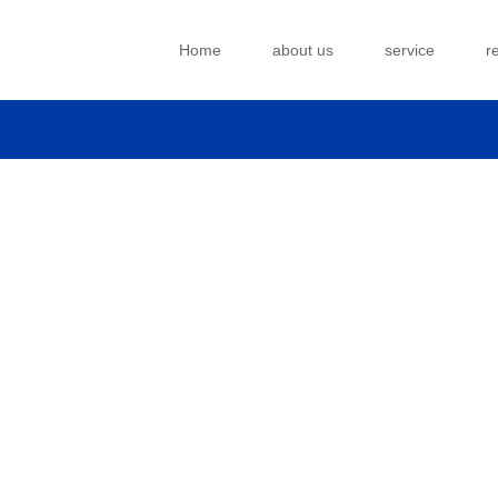
Home
about us
service
r