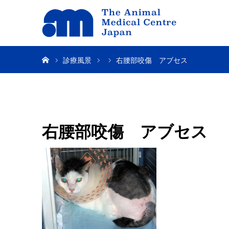
ホーム
診療風景
右腰部咬傷 アブセス
右腰部咬傷 アブセス