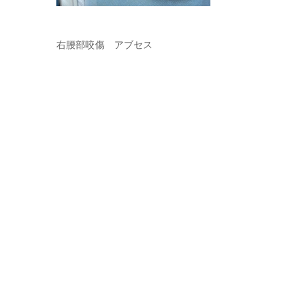
右腰部咬傷 アブセス