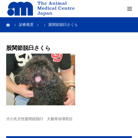
ーム
診療風景
股関節脱臼さくら
Home
about us
股関節脱臼さくら
service
recruit
contact us
犬の先天性股関節脱臼 大腿骨頭壊死症