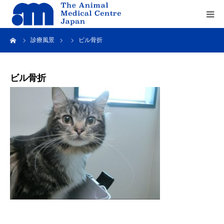
ーム
診療風景
ビル骨折
Home
about us
ビル骨折
service
recruit
contact us