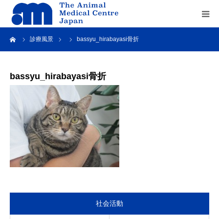
ーム
診療風景
bassyu_hirabayasi骨折
Home
about us
bassyu_hirabayasi骨折
service
recruit
contact us
社会活動