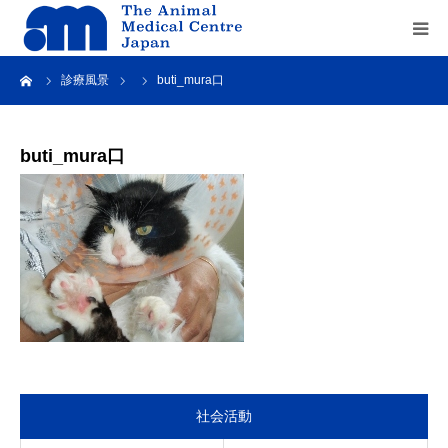
ーム
診療風景
buti_mura口
Home
about us
buti_mura口
service
recruit
contact us
社会活動