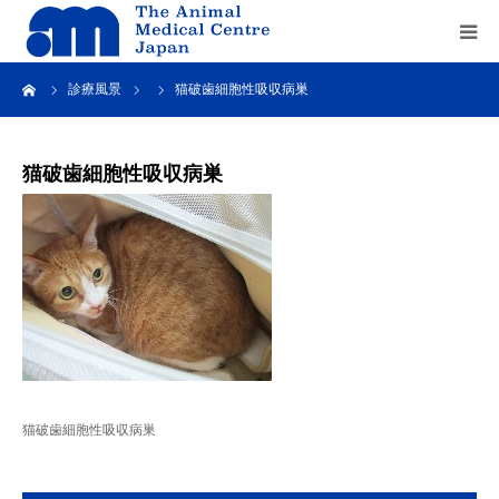
ーム
診療風景
猫破歯細胞性吸収病巣
Home
about us
猫破歯細胞性吸収病巣
service
recruit
contact us
猫破歯細胞性吸収病巣