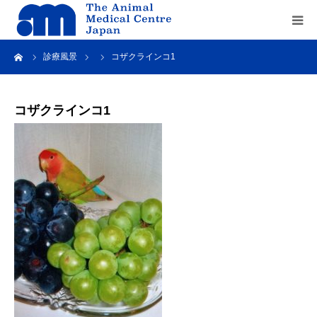
ーム
診療風景
コザクラインコ1
Home
about us
コザクラインコ1
service
recruit
contact us