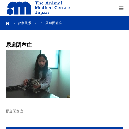
ーム
診療風景
尿道閉塞症
Home
about us
尿道閉塞症
service
recruit
contact us
尿道閉塞症