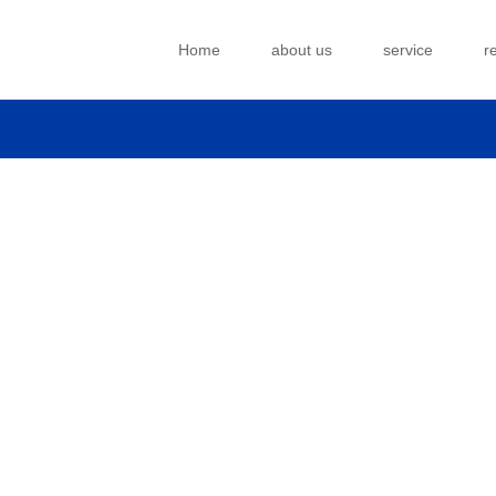
Home
about us
service
r