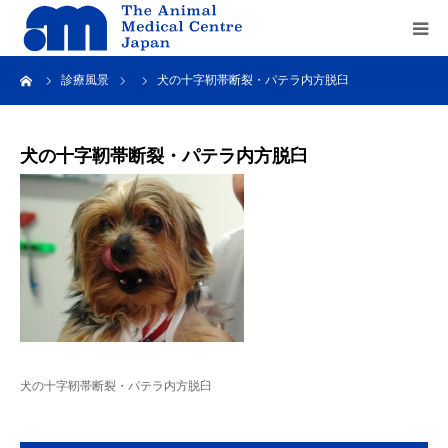
ーム
診療風景
犬の十字靭帯断裂・パテラ内方脱臼
Home
about us
犬の十字靭帯断裂・パテラ内方脱臼
service
recruit
contact us
犬の十字靭帯断裂・パテラ内方脱臼