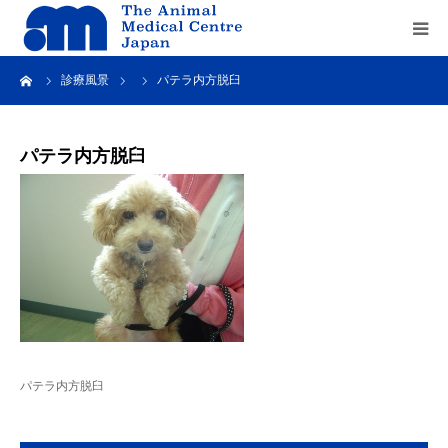
ーム
診療風景
パテラ内方脱臼
Home
about us
パテラ内方脱臼
service
recruit
contact us
パテラ内方脱臼