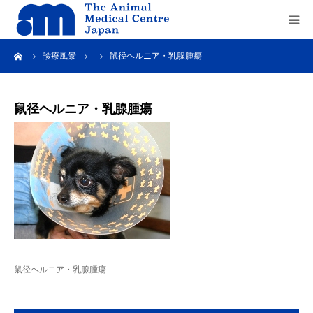
ーム
診療風景
鼠径ヘルニア・乳腺腫瘍
Home
about us
鼠径ヘルニア・乳腺腫瘍
service
recruit
contact us
鼠径ヘルニア・乳腺腫瘍