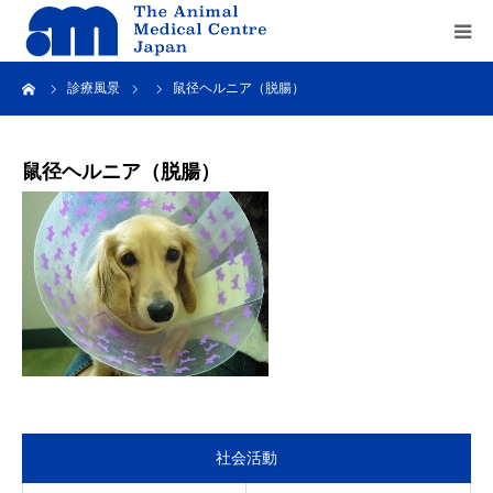
ーム
診療風景
鼠径ヘルニア（脱腸）
Home
about us
鼠径ヘルニア（脱腸）
service
recruit
contact us
社会活動