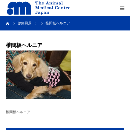
ーム
診療風景
椎間板ヘルニア
Home
about us
椎間板ヘルニア
service
recruit
contact us
椎間板ヘルニア