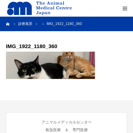
ーム
診療風景
IMG_1922_1180_360
Home
about us
IMG_1922_1180_360
service
recruit
contact us
アニマルメディカルセンター
救急医療 ＆ 専門医療