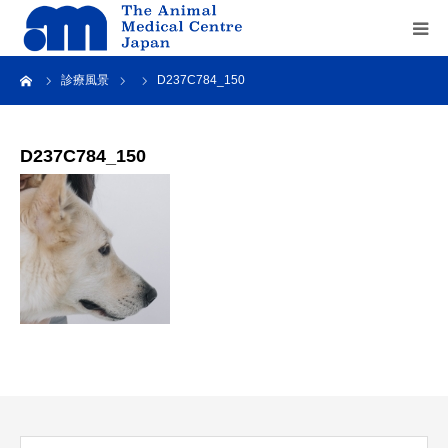
ーム
診療風景
D237C784_150
Home
about us
D237C784_150
service
recruit
contact us