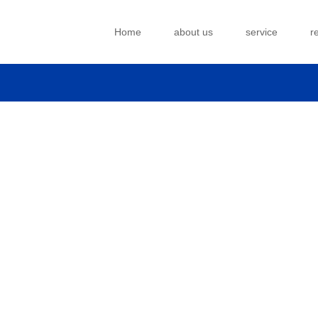
Home
about us
service
r