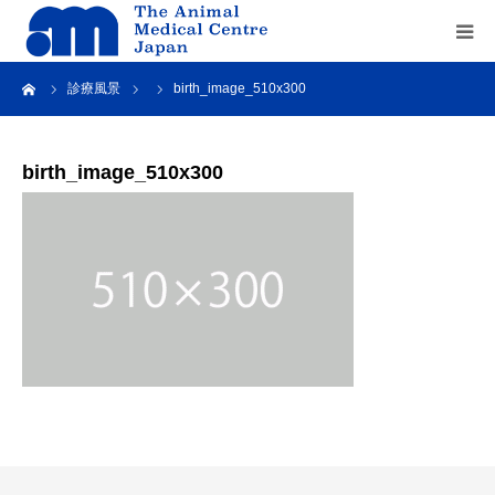
ーム
診療風景
birth_image_510x300
Home
about us
birth_image_510x300
service
recruit
contact us