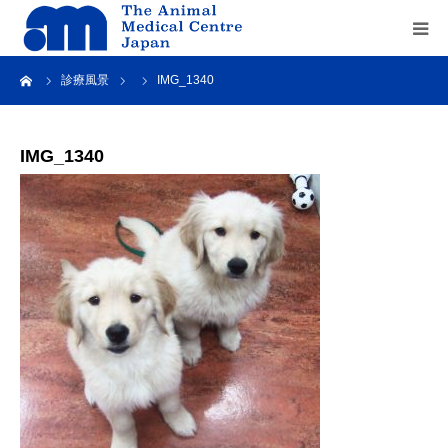
ーム
診療風景
IMG_1340
Home
about us
IMG_1340
service
recruit
contact us