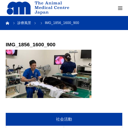
ーム
診療風景
IMG_1856_1600_900
Home
about us
IMG_1856_1600_900
service
recruit
contact us
社会活動