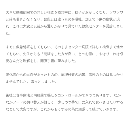
大きな動物病院での詳しい検査を検討中に、様子がおかしくなり、ソワソワ
と落ち着きがなくなり、普段とは違うものを嘔吐。加えて下痢の症状が現
れ、これは大変と以前から通りがかりで見ていた救急センターを受診しまし
た。
すぐに救急処置をしてもらい、そのままセンター病院で詳しく検査まで進め
てもらい、先生からも「開腹をした方が良い」とのお話に、やはりこれは必
要なんだと理解をし、開腹手術に望みました。
消化管からの出血があったものの、病理検査の結果、悪性のものは見つかり
ませんでした。 ほっとしました。
術後は食事療法と内服薬で嘔吐をコントロールができつつあります。 なか
なかフードの切り替えが難しく、少しづつ手で口に入れて食べさせたりする
などして大変ですが、これからもくすみの為に頑張って続けていきます。