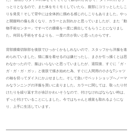
っとりとなるので、また体をモミモミしていたら、腹部にコリッとしたしこ
りを発見！そして背中には全体的に掴める感じのしこりもありました。やっ
と開腹時の傷も良くなり、カラーとお別れかと思っていましたが、また「動
物手術センター」ですべての腫瘍を一度に摘出してもらうことになりまし
た。何回も手術をするよりも、一度の方が良いと思ったからです。
背部腫瘍切除部を後肢でひっかくかもしれないので、スタッフから洋服を進
められていました。猫に服を着せるのは嫌だったし、まさか引っ掻くとは思
わなかったので、服はいらないと思っていましたが、退院後、すぐに「ガ・
ガ・ガ・ガ・ガッ」と後肢で掻き始めた為、すぐに人間用の小さなTシャツ
の袖を切ってダイスにかぶせました。そして急いでペットショップへノーマ
ルなランニングの洋服を買いに走りました。カラーに関しては、取ったり付
けたりを繰り返す方が余計かわいそうなので、付けなければならない時は、
ずっと付けていることにしました。今ではちゃんと感覚も取れるようにな
り、上手に生活しています。