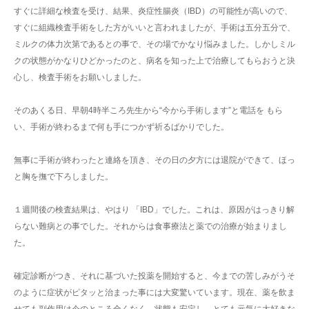
すぐに詳細な検査を受け、結果、炎症性腸炎（IBD）の可能性が高いので、
すぐに組織検査手術をした方がいいと言われましたが、手術は五分五分で、
ミルクの体力次第であるとの事で、その場でかなり悩みました。しかしミル
クの状態がかなりひどかったのと、病名を知った上で治療してもらおうと決
心し、検査手術をお願いしました。
そのあくる日、早朝4時半ころ先生から“今から手術します”と電話を もら
い、手術が終わるまで何も手につかず祈るばかりでした。
無事に手術が終わったと連絡を頂き、その日の夕方には退院ができて、ほっ
と胸を撫で下ろしました。
１週間後の検査結果は、やはり 「IBD」でした。これは、原因がはっきり解
らない難病との事でした。それからは食事療法と薬での治療が始まりまし
た。
確定診断がつき、それに基づいた投薬を開始すると、今までの苦しみがうそ
のように症状がピタッと治まった事には大変驚いています。現在、薬を飲ま
せても副作用は今のところ全くなく、状態も安定し、とても元気に大好きな