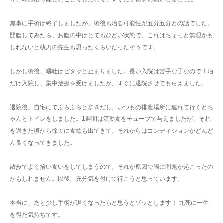
無事に手術は終了しましたが、術後も治る可能性が五分五分との話でした。
開腹してみたら、お腹の中はとてもひどい状態で、これはちょっと無理かも
しれないと執刀の先生も思ったくらいだったそうです。
しかし術後、嘔吐はピタッと止まりました。長い入院は苦手な子なので１泊
だけ入院し、集中治療を受けましたが、すぐに退院させてもらえました。
退院後、自宅にてふらふらと歩きだし、いつもの排泄場所に連れて行くとち
ゃんとトイレをしました。1週間は流動食をチューブで与えましたが、それ
を過ぎた頃から徐々に食欲も出てきて、それからはコンディションがどんど
ん良くなってきました。
散歩でよく拾い食いをしてしまうので、それが原因で腸に問題が起こったの
かもしれません。以後、充分気を付けて行こうと思っています。
本当に、あと少し手術が遅くなったらと思うとゾッとします！ 九死に一生
を得た気持ちです。