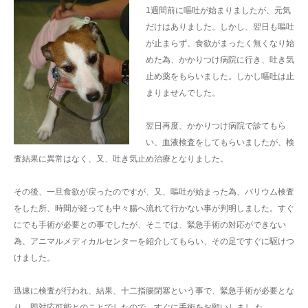
1週間前に嘔吐が始まりましたが、元気
だけはありました。しかし、翌日も嘔吐
が止まらず、食欲がまったく無くなり始
めた為、かかりつけ病院に行き、吐き気
止め薬をもらいました。しかし嘔吐は止
まりませんでした。
翌日再度、かかりつけ病院で診てもら
い、血液検査をしてもらいましたが、検
査結果に異常はなく、又、吐き気止め治療となりました。
その後、一旦食欲が戻ったのですが、又、嘔吐が始まった為、バリウム検査
をした所、時間が経っても中々腸へ流れて行かない事が判明しました。すぐ
にでも手術が必要との事でしたが、そこでは、緊急手術の対応ができない
為、アニマルメディカルセンターを紹介してもらい、その足ですぐに駆けつ
けました。
迅速に検査が行われ、結果、十二指腸閉塞という事で、緊急手術が必要とな
り、即対応可能とのことでしたので、すぐに手術をお願いしまし た。