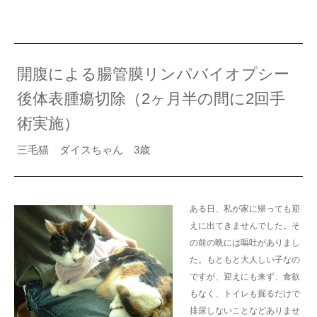
開腹による腸管膜リンパバイオプシー
後体表腫瘍切除（2ヶ月半の間に2回手
術実施）
三毛猫 ダイスちゃん 3歳
ある日、私が家に帰っても迎
えに出てきませんでした。そ
の前の晩には嘔吐がありまし
た。もともと大人しい子なの
ですが、迎えにも来ず、食欲
もなく、トイレも掘るだけで
排尿しないことなどありませ