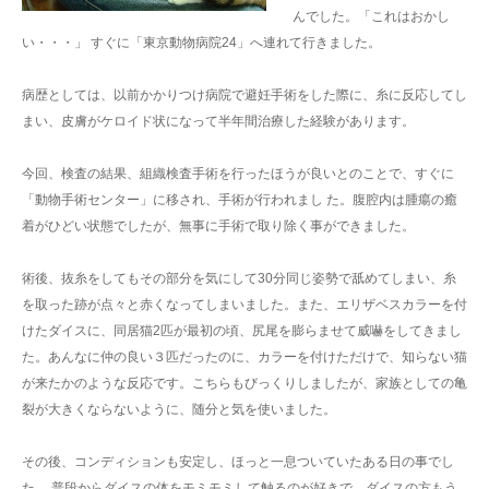
んでした。「これはおかし
い・・・」 すぐに「東京動物病院24」へ連れて行きました。
病歴としては、以前かかりつけ病院で避妊手術をした際に、糸に反応してし
まい、皮膚がケロイド状になって半年間治療した経験があります。
今回、検査の結果、組織検査手術を行ったほうが良いとのことで、すぐに
「動物手術センター」に移され、手術が行われまし た。腹腔内は腫瘍の癒
着がひどい状態でしたが、無事に手術で取り除く事ができました。
術後、抜糸をしてもその部分を気にして30分同じ姿勢で舐めてしまい、糸
を取った跡が点々と赤くなってしまいました。また、エリザベスカラーを付
けたダイスに、同居猫2匹が最初の頃、尻尾を膨らませて威嚇をしてきまし
た。あんなに仲の良い３匹だったのに、カラーを付けただけで、知らない猫
が来たかのような反応です。こちらもびっくりしましたが、家族としての亀
裂が大きくならないように、随分と気を使いました。
その後、コンディションも安定し、ほっと一息ついていたある日の事でし
た。 普段からダイスの体をモミモミして触るのが好きで、ダイスの方もう