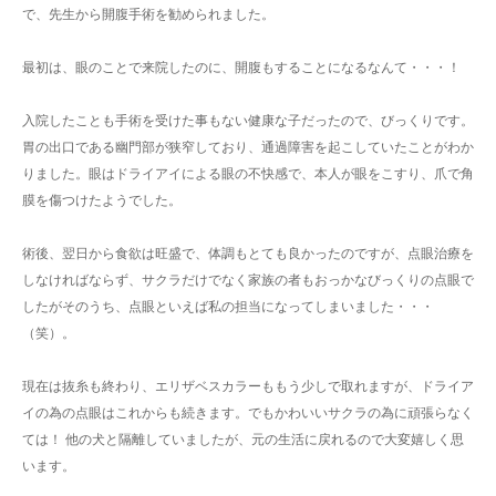
で、先生から開腹手術を勧められました。
最初は、眼のことで来院したのに、開腹もすることになるなんて・・・！
入院したことも手術を受けた事もない健康な子だったので、びっくりです。
胃の出口である幽門部が狭窄しており、通過障害を起こしていたことがわか
りました。眼はドライアイによる眼の不快感で、本人が眼をこすり、爪で角
膜を傷つけたようでした。
術後、翌日から食欲は旺盛で、体調もとても良かったのですが、点眼治療を
しなければならず、サクラだけでなく家族の者もおっかなびっくりの点眼で
したがそのうち、点眼といえば私の担当になってしまいました・・・
（笑）。
現在は抜糸も終わり、エリザベスカラーももう少しで取れますが、ドライア
イの為の点眼はこれからも続きます。でもかわいいサクラの為に頑張らなく
ては！ 他の犬と隔離していましたが、元の生活に戻れるので大変嬉しく思
います。