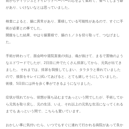
前からティッシュとトイレットペーパーの芯をよく集めて、食べてしまう癖
があり、いけないなとは思っていました。
検査によると、腸に異常があり、重積している可能性があるので、すぐに手
術が必要との事でした。
開腹をした結果、やはり腸重積で、腸の１／３を切り取って、つなげまし
た。
手術が終わって、面会時や退院直後の頃は、魂が抜けて、まるで置物のよう
なエドワードでしたが、2日目に外でたくさん排尿してから、元気が出てき
ました。 それまでは、排尿を我慢してしまい、タラタラと垂れていました
ので、後肢をキレイに拭いてあげると、とても嬉しそうにしていました。
術後、5日目には外を歩く事ができるようになりました。
症状が現れてから、状態が落ち込むまであっという間でしたが、手術してか
ら元気を取り戻し、元の生活、いえ、それ以上の元気な生活になってくれる
までも あっという間で、こちらも驚いています。
おかしい事に気付いたら、いつでもすぐに連れて行かれる病院があって良か