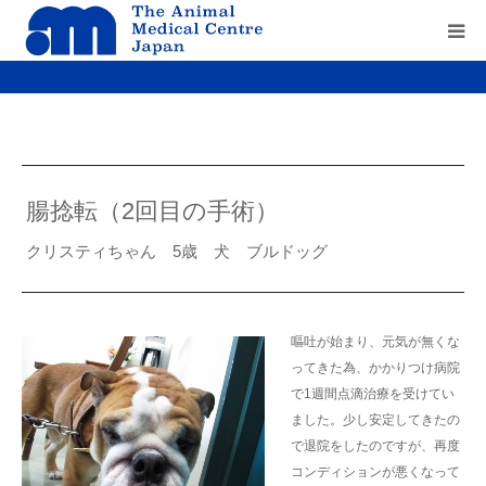
Home
about us
腸捻転（2回目の手術）
service
クリスティちゃん 5歳 犬 ブルドッグ
recruit
contact us
嘔吐が始まり、元気が無くな
ってきた為、かかりつけ病院
で1週間点滴治療を受けてい
ました。少し安定してきたの
で退院をしたのですが、再度
コンディションが悪くなって