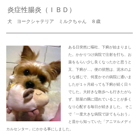
炎症性腸炎（ＩＢＤ）
犬 ヨークシャテリア ミルクちゃん ８歳
ある日突然に嘔吐、下痢が始まりまし
た。かかりつけ病院で注射を打ち、お
薬をもらい少し良くなったかと思うと
又、下痢が…。便の状態は、泥水のよ
うな感じで、何度かその病院に通いま
したが１ヶ月経っても下痢が続く日々
でした。大好きな散歩へも行きたがら
ず、部屋の隅に隠れていることが多く
なり心配する毎日が続きました。 そこ
で「一度大きな病院で診てもらおう」
と昔から知っていた「アニマルメディ
カルセンター」にかかる事にしました。