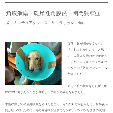
角膜潰瘍・乾燥性角膜炎・幽門狭窄症
犬 ミニチュアダックス サクラちゃん 4歳
突然、眼が開かなくなり、
「これはおかしい！」と思
い、以前より他の犬でかかっ
ていたアニマルメディカルセ
ンターの「救急センター」へ
行きました。
すぐに眼の検査をした所、角
膜に深い傷があることが判明し、手術が必要となりました。
手術に際しての全身検査を受けたところ、胃の写り方がおかしく、食事後時
間が経っていたのに、胃の内容物が流れて行かず、パンパンなままの状態