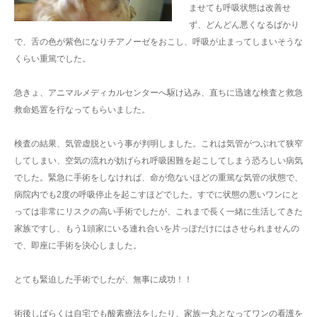
ませても呼吸状態は改善せ
ず、どんどん悪くなるばかり
で、舌の色が紫色になりチアノーゼをおこし、呼吸が止まってしまいそうな
くらい重篤でした。
急きょ、アニマルメディカルセンターへ駆け込み、直ちに迅速な検査と救急
救命処置を行なってもらいました。
検査の結果、気管虚脱という事が判明しました。これは気管がつぶれて狭窄
してしまい、空気の流れが妨げられ呼吸困難を起こしてしまう恐ろしい病気
でした。緊急に手術をしなければ、命が危ないほどの重篤な気管の状態で、
病院内でも2度の呼吸停止を起こすほどでした。すでに状態の悪いワンにと
っては非常にリスクの高い手術でしたが、これまで長く一緒に生活してきた
家族ですし、もう1頭家にいる連れ合いを片っぽだけにはさせられませんの
で、即座に手術を決心しました。
とても緊迫した手術でしたが、無事に成功！！
術後しばらくは自宅でも酸素療法をしたり、家族一丸となってワンの看護を