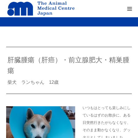
Home
about us
肝臓腫瘍（肝癌）・前立腺肥大・精巣腫
service
瘍
recruit
柴犬 ランちゃん 12歳
contact us
いつもはとっても楽しみにし
ているはずのお散歩に、ある
日突然行きたがらなくなり、
そのまま動かなくなり、グッ
タリとしてしまいました。