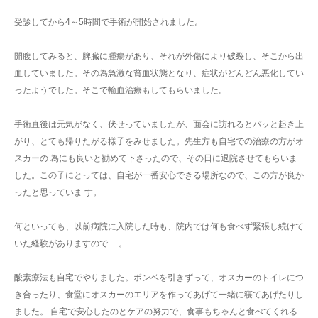
受診してから4～5時間で手術が開始されました。
開腹してみると、脾臓に腫瘍があり、それが外傷により破裂し、そこから出
血していました。その為急激な貧血状態となり、症状がどんどん悪化してい
ったようでした。そこで輸血治療もしてもらいました。
手術直後は元気がなく、伏せっていましたが、面会に訪れるとパッと起き上
がり、とても帰りたがる様子をみせました。先生方も自宅での治療の方がオ
スカーの 為にも良いと勧めて下さったので、その日に退院させてもらいま
した。この子にとっては、自宅が一番安心できる場所なので、この方が良か
ったと思っていま す。
何といっても、以前病院に入院した時も、院内では何も食べず緊張し続けて
いた経験がありますので… 。
酸素療法も自宅でやりました。ボンベを引きずって、オスカーのトイレにつ
き合ったり、食堂にオスカーのエリアを作ってあげて一緒に寝てあげたりし
ました。 自宅で安心したのとケアの努力で、食事もちゃんと食べてくれる