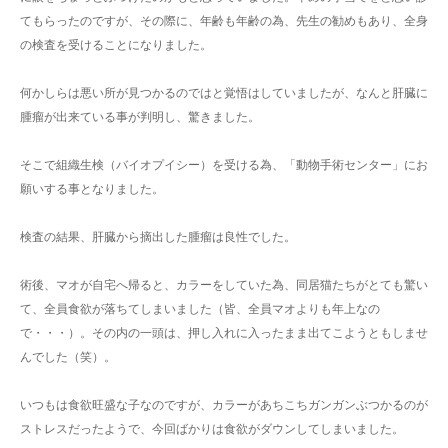
てもらったのですが、その際に、年齢も年齢の為、先生の勧めもあり、全身
の検査を受けることになりました。
何かしらは悪い所が見つかるのではと覚悟はしていましたが、なんと肝臓に
腫瘤が出来ている事が判明し、驚きました。
そこで組織生検（バイオプイシー）を受ける為、「動物手術センター」にお
願いする事となりました。
検査の結果、肝臓から摘出した腫瘤は良性でした。
術後、マオが自宅へ帰ると、カラーをしていた為、同居猫たちがとても驚い
て、全員食欲が落ちてしまいました（皆、全員マオよりも年上なの
で・・・）。その内の一頭は、押し入れに入ったまま出てこようともしませ
んでした（笑）。
いつもは食欲旺盛な子なのですが、カラーがあちこちガンガンぶつかるのが
ストレスだったようで、今回ばかりは食欲がダウンしてしまいました。