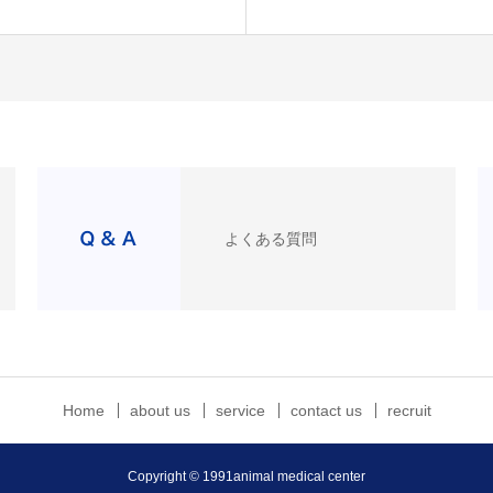
よくある質問
Home
about us
service
contact us
recruit
Copyright © 1991animal medical center