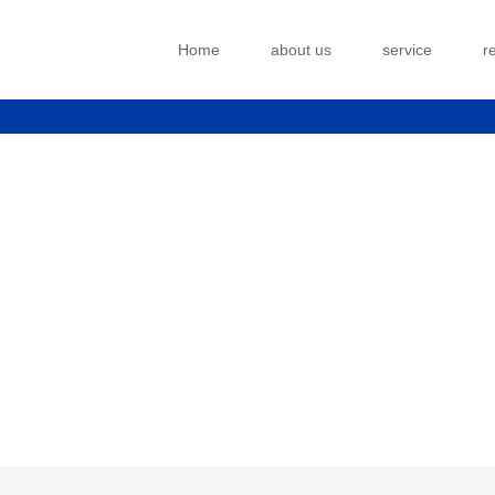
Home
about us
service
r