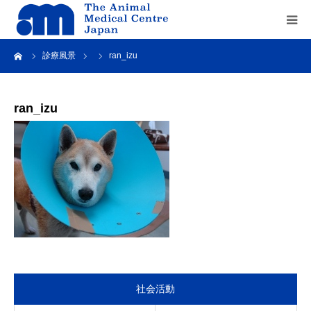
ーム
診療風景
ran_izu
Home
about us
ran_izu
service
recruit
contact us
社会活動