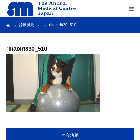
ーム
診療風景
rihabiri830_510
Home
about us
rihabiri830_510
service
recruit
contact us
社会活動