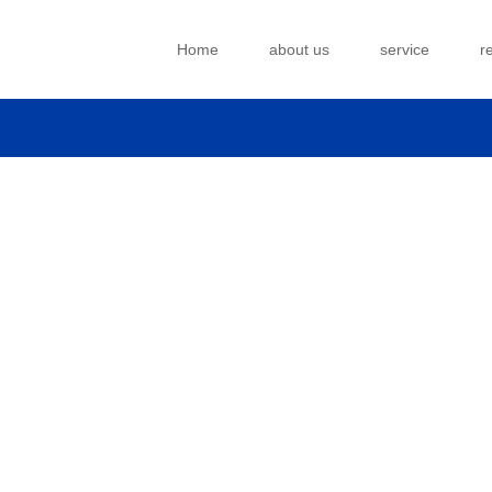
Home
about us
service
r