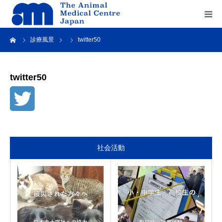
ーム
診療風景
twitter50
Home
about us
twitter50
service
recruit
社会活動
contact us